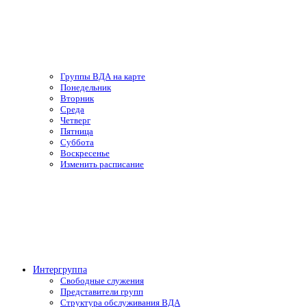
Группы ВДА на карте
Понедельник
Вторник
Среда
Четверг
Пятница
Суббота
Воскресенье
Изменить расписание
Интергруппа
Свободные служения
Представители групп
Структура обслуживания ВДА