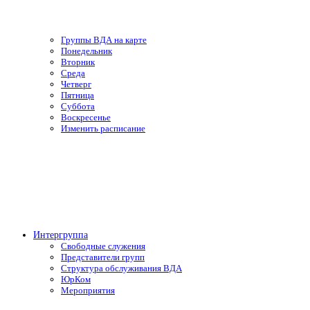
Группы ВДА на карте
Понедельник
Вторник
Среда
Четверг
Пятница
Суббота
Воскресенье
Изменить расписание
Интергруппа
Свободные служения
Представители групп
Структура обслуживания ВДА
ЮрКом
Мероприятия