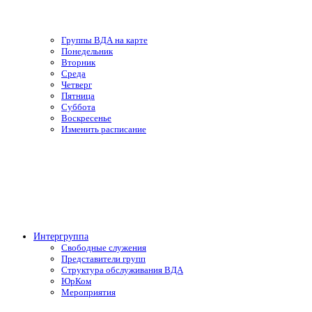
Группы ВДА на карте
Понедельник
Вторник
Среда
Четверг
Пятница
Суббота
Воскресенье
Изменить расписание
Интергруппа
Свободные служения
Представители групп
Структура обслуживания ВДА
ЮрКом
Мероприятия