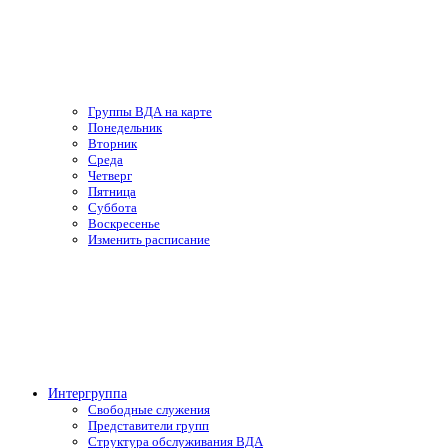
Группы ВДА на карте
Понедельник
Вторник
Среда
Четверг
Пятница
Суббота
Воскресенье
Изменить расписание
Интергруппа
Свободные служения
Представители групп
Структура обслуживания ВДА