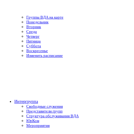
Группы ВДА на карте
Понедельник
Вторник
Среда
Четверг
Пятница
Суббота
Воскресенье
Изменить расписание
Интергруппа
Свободные служения
Представители групп
Структура обслуживания ВДА
ЮрКом
Мероприятия