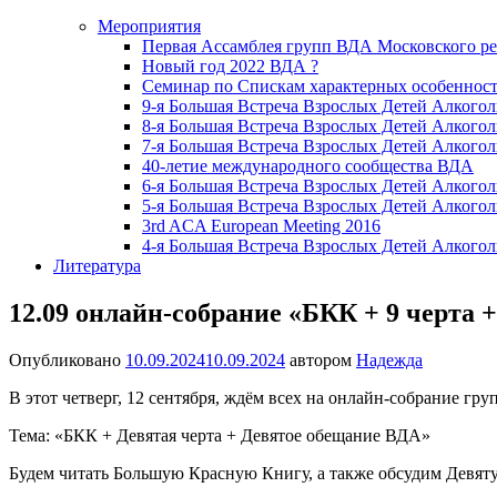
Мероприятия
Первая Ассамблея групп ВДА Московского р
Новый год 2022 ВДА ?
Семинар по Спискам характерных особенност
9-я Большая Встреча Взрослых Детей Алкогол
8-я Большая Встреча Взрослых Детей Алкогол
7-я Большая Встреча Взрослых Детей Алкогол
40-летие международного сообщества ВДА
6-я Большая Встреча Взрослых Детей Алкогол
5-я Большая Встреча Взрослых Детей Алкогол
3rd ACA European Meeting 2016
4-я Большая Встреча Взрослых Детей Алкогол
Литература
12.09 онлайн-собрание «БКК + 9 черта 
Опубликовано
10.09.2024
10.09.2024
автором
Надежда
В этот четверг, 12 сентября, ждём всех на онлайн-собрание г
Тема: «БКК + Девятая черта + Девятое обещание ВДА»
Будем читать Большую Красную Книгу, а также обсудим Девят