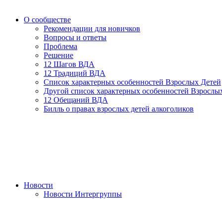
О сообществе
Рекомендации для новичков
Вопросы и ответы
Проблема
Решение
12 Шагов ВДА
12 Традиций ВДА
Список характерных особенностей Взрослых Детей
Другой список характерных особенностей Взрослы
12 Обещаний ВДА
Билль о правах взрослых детей алкоголиков
Новости
Новости Интергруппы