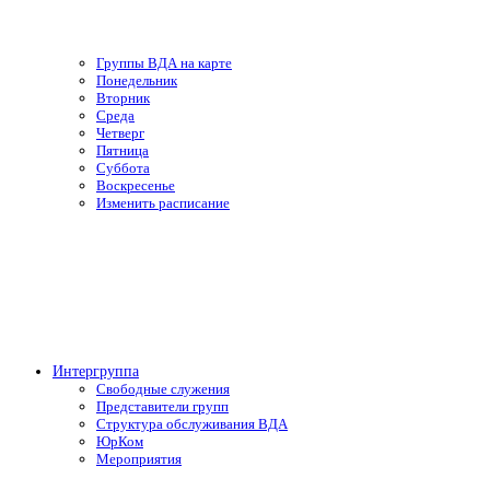
Группы ВДА на карте
Понедельник
Вторник
Среда
Четверг
Пятница
Суббота
Воскресенье
Изменить расписание
Интергруппа
Свободные служения
Представители групп
Структура обслуживания ВДА
ЮрКом
Мероприятия