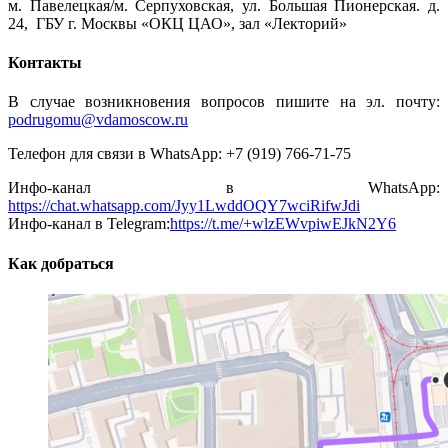
м. Павелецкая/м. Серпуховская, ул. Большая Пионерская. д.
24, ГБУ г. Москвы «ОКЦ ЦАО», зал «Лекторий»
Контакты
В случае возникновения вопросов пишите на эл. почту:
podrugomu@vdamoscow.ru
Телефон для связи в WhatsApp: +7 (919) 766-71-75
Инфо-канал в WhatsApp:
https://chat.whatsapp.com/Jyy1LwddOQY7wciRifwJdi
Инфо-канал в Telegram:
https://t.me/+wlzEWvpiwEJkN2Y6
Как добраться