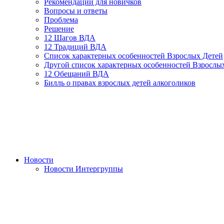
Рекомендации для новичков
Вопросы и ответы
Проблема
Решение
12 Шагов ВДА
12 Традиций ВДА
Список характерных особенностей Взрослых Детей
Другой список характерных особенностей Взрослы
12 Обещаний ВДА
Билль о правах взрослых детей алкоголиков
Новости
Новости Интергруппы