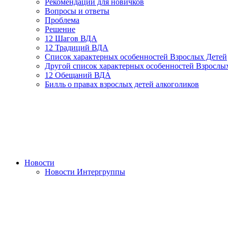
Рекомендации для новичков
Вопросы и ответы
Проблема
Решение
12 Шагов ВДА
12 Традиций ВДА
Список характерных особенностей Взрослых Детей
Другой список характерных особенностей Взрослы
12 Обещаний ВДА
Билль о правах взрослых детей алкоголиков
Новости
Новости Интергруппы