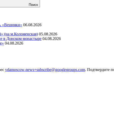
Поиск
ДА «Вешняки»
06.08.2026
» (на м.Коломенская)
05.08.2026
е в Донском монастыре
04.08.2026
е»
04.08.2026
рес
vdamoscow-news+subscribe@googlegroups.com
. Подтвердите п