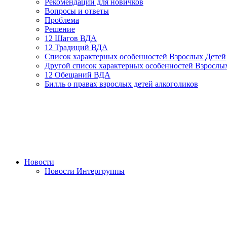
Рекомендации для новичков
Вопросы и ответы
Проблема
Решение
12 Шагов ВДА
12 Традиций ВДА
Список характерных особенностей Взрослых Детей
Другой список характерных особенностей Взрослы
12 Обещаний ВДА
Билль о правах взрослых детей алкоголиков
Новости
Новости Интергруппы